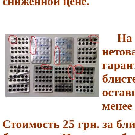
сниженной цене.
На ф
нетов
гаран
блисте
остав
менее
Стоимость 25 грн. за бл