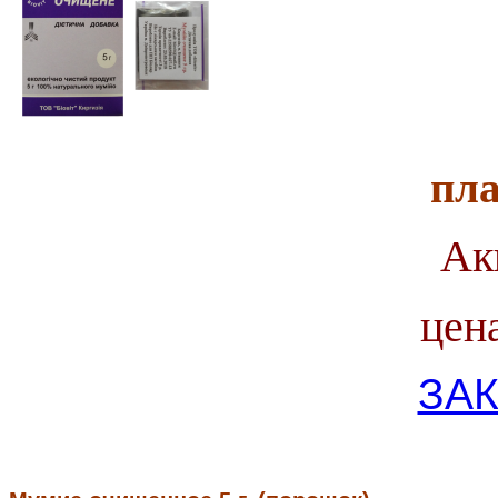
пл
Ак
цена 
ЗАК