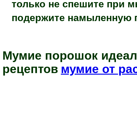
только не спешите при м
подержите намыленную г
Мумие порошок идеал
рецептов
мумие от ра