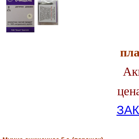
пл
Ак
цена 
ЗАК