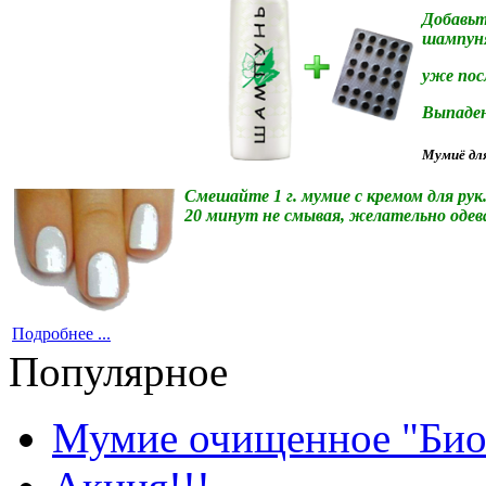
До
бавьт
шампун
уже пос
Выпаден
Мумиё
дл
Смешайте 1 г. мумие с кремом для рук
20 минут не смывая, желательно одева
Подробнее ...
Популярное
Мумие очищенное "Био