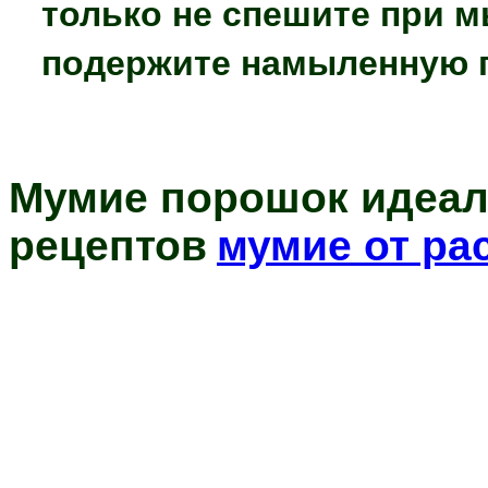
только не спешите при м
подержите намыленную г
Мумие порошок идеал
рецептов
мумие от ра